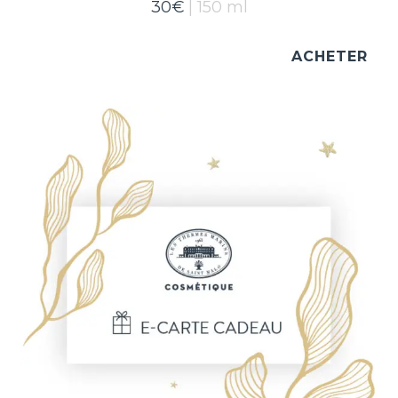
30
€
150 ml
ACHETER