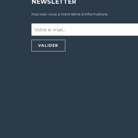
NEWSLETTER
Inscrivez-vous à notre lettre d’informations
Votre
e-
mail
:
*