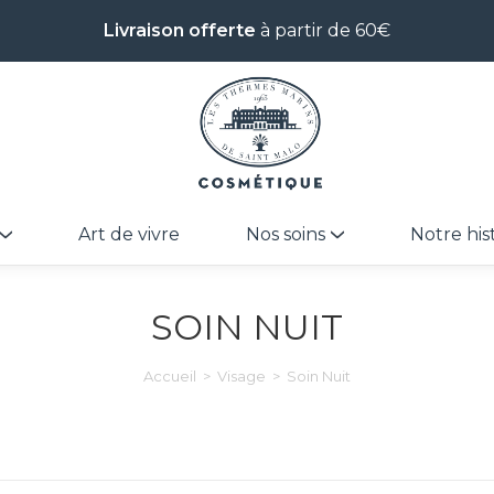
Livraison offerte
à partir de 60€
Art de vivre
Nos soins
Notre his
SOIN NUIT
Accueil
>
Visage
>
Soin Nuit