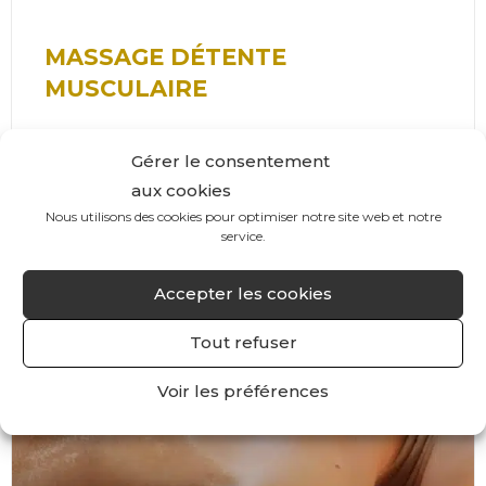
MASSAGE DÉTENTE
MUSCULAIRE
Ce massage décontracturant, aux manœuvres
Gérer le consentement
profondes et puissantes favorise la détente
musculaire et un relâchement profond. Cette
aux cookies
alliance de mobilisations passives et de pressions est
Nous utilisons des cookies pour optimiser notre site web et notre
particulièrement appréciée par les sportifs, il
service.
redonne énergie et vitalité.
Accepter les cookies
Tout refuser
LES MASSAGES CORPS
Voir les préférences