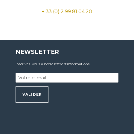
+ 33 (0) 2 99 81 04 20
NEWSLETTER
Inscrivez-vous à notre lettre d’informations
Votre
e-
mail
:
*