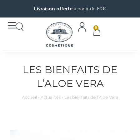
Livraison offerte
à partir de 60€
0
LES BIENFAITS DE
L’ALOE VERA
Accueil
»
Actualités
»
Les bienfaits de l’Aloe Vera