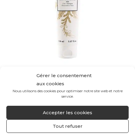
SHAMPOING 2 EN 1 HIMANTHALIA & ORTIE
Gérer le consentement
aux cookies
Redonne souplesse et brillance aux cheveux
Nous utilisons des cookies pour optimiser notre site web et notre
service.
21
€
150 ml
Accepter les cookies
ACHETER
Tout refuser