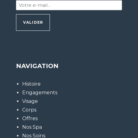
Votre
e-
mail
:
*
NAVIGATION
Histoire
Engagements
Visage
Corps
Offres
Nos Spa
Nos Soins