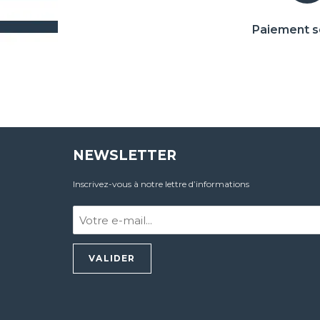
Paiement s
NEWSLETTER
Inscrivez-vous à notre lettre d’informations
Votre
e-
mail
:
*