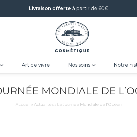
Livraison offerte
à partir de 60€
Art de vivre
Nos soins
Notre his
OURNÉE MONDIALE DE L’
Accueil
»
Actualités
»
La Journée Mondiale de l’Océan