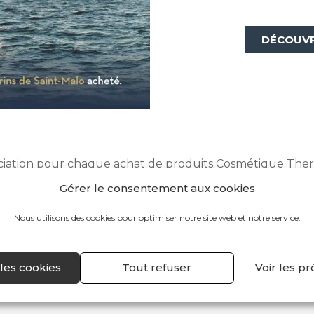
DÉCOUVR
sociation pour chaque achat de produits Cosmétique Ther
 boutique des Thermes Marins de Saint-Malo ainsi que
da
Gérer le consentement aux cookies
Nous utilisons des cookies pour optimiser notre site web et notre service.
JE PARTICIPE
les cookies
Tout refuser
Voir les p