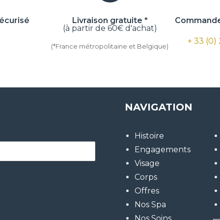
écurisé
Livraison gratuite *
Commande 
(à partir de 60€ d'achat)
+ 33 (0)
(*France métropolitaine et Belgique)
NAVIGATION
Histoire
Engagements
Visage
Corps
Offres
Nos Spa
Nos Soins