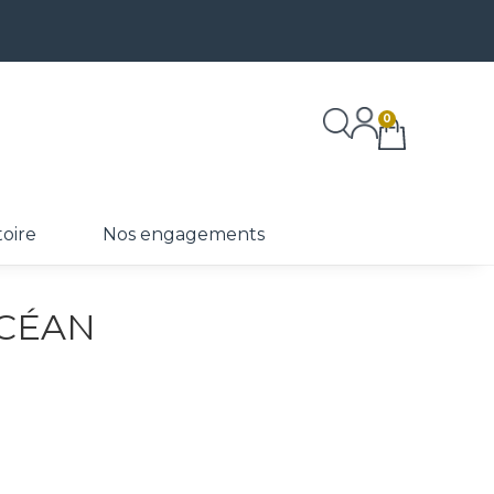
0
toire
Nos engagements
OCÉAN