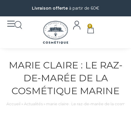
Livraison offerte
à partir de 60€
0
MARIE CLAIRE : LE RAZ-
DE-MARÉE DE LA
COSMÉTIQUE MARINE
Accueil
»
Actualités
»
marie claire : Le raz-de-marée de la cosmét