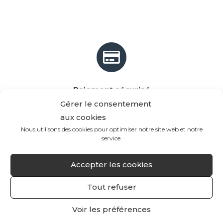
Paiement sécurisé
Gérer le consentement
aux cookies
Nous utilisons des cookies pour optimiser notre site web et notre
service.
Accepter les cookies
Livraison gratuite *
(à partir de 60€ d'achat)
Tout refuser
(*France métropolitaine et Belgique)
Voir les préférences