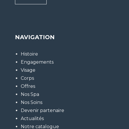
:
*
NAVIGATION
Histoire
Engagements
Visage
Corps
Offres
Nos Spa
Nos Soins
Devenir partenaire
Actualités
Notre catalogue