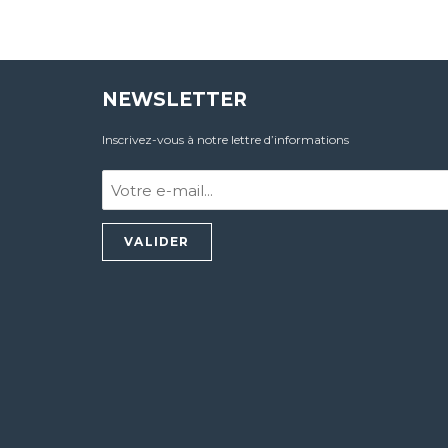
NEWSLETTER
Inscrivez-vous à notre lettre d’informations
Votre
e-
mail
:
*