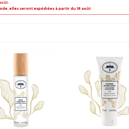
août.
e, elles seront expédiées à partir du 18 août