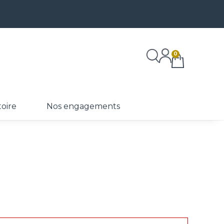
0
toire
Nos engagements