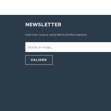
NEWSLETTER
Inscrivez-vous à notre lettre d’informations
Votre
e-
mail
:
*