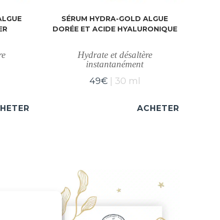
ALGUE
SÉRUM HYDRA-GOLD ALGUE
ER
DORÉE ET ACIDE HYALURONIQUE
re
Hydrate et désaltère
instantanément
49
€
30 ml
HETER
ACHETER