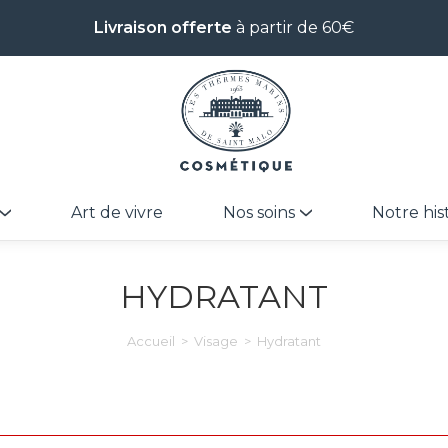
Livraison offerte
à partir de 60€
Art de vivre
Nos soins
Notre his
HYDRATANT
Accueil
>
Visage
>
Hydratant