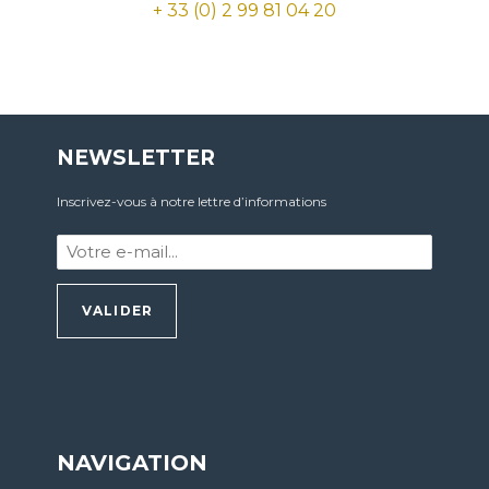
+ 33 (0) 2 99 81 04 20
NEWSLETTER
Inscrivez-vous à notre lettre d’informations
Votre
e-
mail
:
*
NAVIGATION