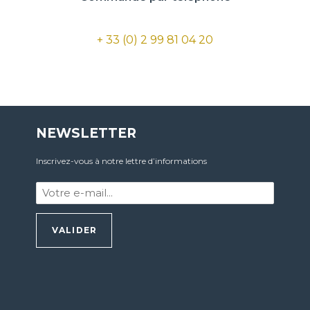
+ 33 (0) 2 99 81 04 20
NEWSLETTER
Inscrivez-vous à notre lettre d’informations
Votre
e-
mail
:
*