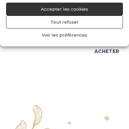
PATCH PERFECT REGARD AUX FIBRES D’ALGINATE
Accepter les cookies
Apaisent et tonifient le regard en seulement 15
Tout refuser
minutes !
Voir les préférences
9
€
4 ml
ACHETER