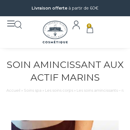
Livraison offerte
à partir de 60€
0
SOIN AMINCISSANT AUX
ACTIF MARINS
Accueil
»
Soins spa
»
Les soins corps
»
Les soins amincissants – raff