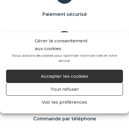
Paiement sécurisé
Gérer le consentement
aux cookies
Nous utilisons des cookies pour optimiser notre site web et notre
Livraison gratuite *
service.
(à partir de 60€ d'achat)
Accepter les cookies
(*France métropolitaine et Belgique)
Tout refuser
Voir les préférences
Commande par téléphone