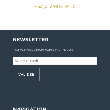
+ 33 (0) 2 99 81 04 20
NEWSLETTER
Inscrivez-vous à notre lettre d’informations
Votre
e-
mail
:
*
NAVIGATION