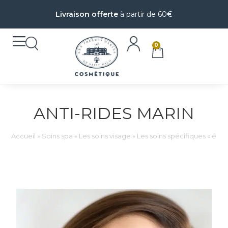
Livraison offerte
à partir de 60€
0
ANTI-RIDES MARIN
Accueil
»
Soins spa
»
Les soins visage
»
Les soins spécifiques « écla