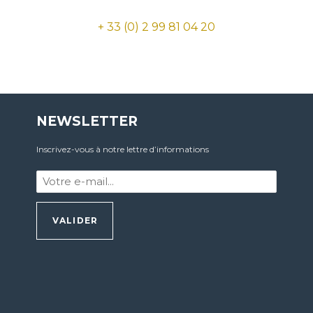
+ 33 (0) 2 99 81 04 20
NEWSLETTER
Inscrivez-vous à notre lettre d’informations
Votre
e-
mail
:
*