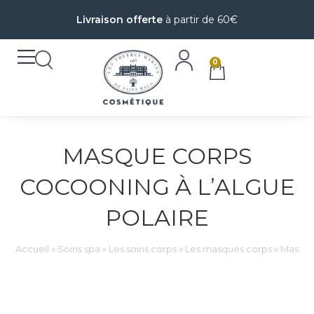
Livraison offerte
à partir de 60€
0
MASQUE CORPS
COCOONING À L’ALGUE
POLAIRE
Accueil
»
Soins spa
»
Les soins corps
»
Les masques corps
»
Masque