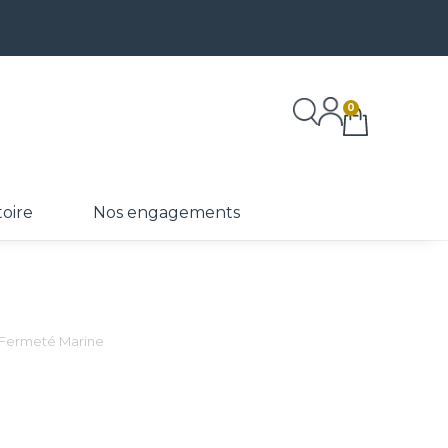
0
toire
Nos engagements
 Fermeté Marine