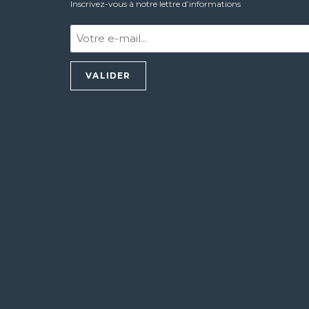
Inscrivez-vous à notre lettre d’informations
Votre
e-
mail
:
*