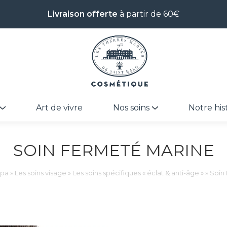
Livraison offerte
à partir de 60€
Art de vivre
Nos soins
Notre his
SOIN FERMETÉ MARINE
spa
»
Les soins visage
»
Les soins spécifiques « éclat & anti-âge »
»
Soin