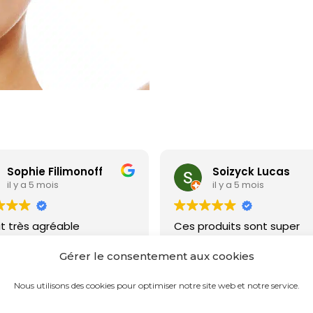
Sophie Filimonoff
Soizyck Lucas
il y a 5 mois
il y a 5 mois
it très agréable
Ces produits sont super
nde sans pb et livraison
agréable et très efficace.
e
Gérer le consentement aux cookies
Nous utilisons des cookies pour optimiser notre site web et notre service.