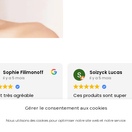
Sophie Filimonoff
Soizyck Lucas
il y a 5 mois
il y a 5 mois
it très agréable
Ces produits sont super
nde sans pb et livraison
agréable et très efficace.
e
Gérer le consentement aux cookies
Nous utilisons des cookies pour optimiser notre site web et notre service.