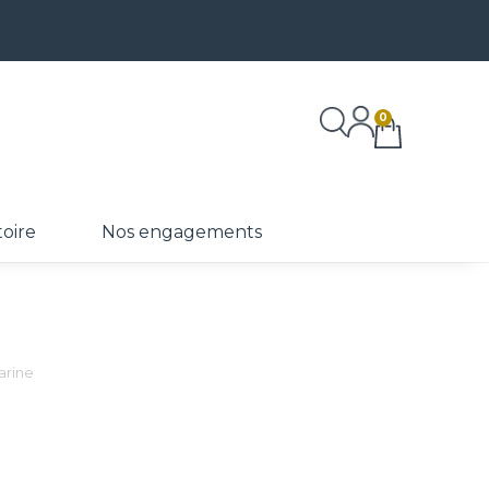
0
toire
Nos engagements
arine