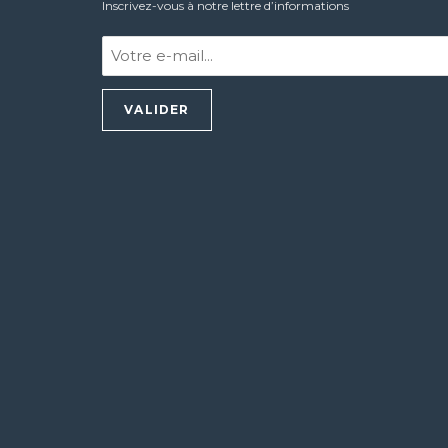
Inscrivez-vous à notre lettre d’informations
Votre
e-
mail
:
*