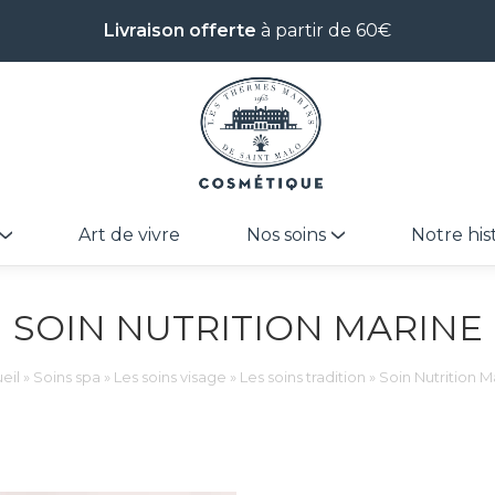
Livraison offerte
à partir de 60€
Art de vivre
Nos soins
Notre his
SOIN NUTRITION MARINE
eil
»
Soins spa
»
Les soins visage
»
Les soins tradition
»
Soin Nutrition M