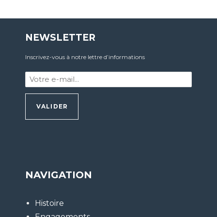
NEWSLETTER
Inscrivez-vous à notre lettre d’informations
Votre
e-
mail
:
*
NAVIGATION
Histoire
Engagements